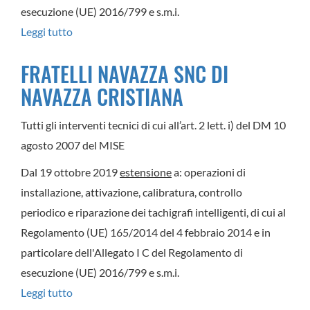
esecuzione (UE) 2016/799 e s.m.i.
Leggi tutto
su
ERGA
FRATELLI NAVAZZA SNC DI
SRL
NAVAZZA CRISTIANA
Tutti gli interventi tecnici di cui all’art. 2 lett. i) del DM 10
agosto 2007 del MISE
Dal 19 ottobre 2019
estensione
a: operazioni di
installazione, attivazione, calibratura, controllo
periodico e riparazione dei tachigrafi intelligenti, di cui al
Regolamento (UE) 165/2014 del 4 febbraio 2014 e in
particolare dell'Allegato I C del Regolamento di
esecuzione (UE) 2016/799 e s.m.i.
Leggi tutto
su