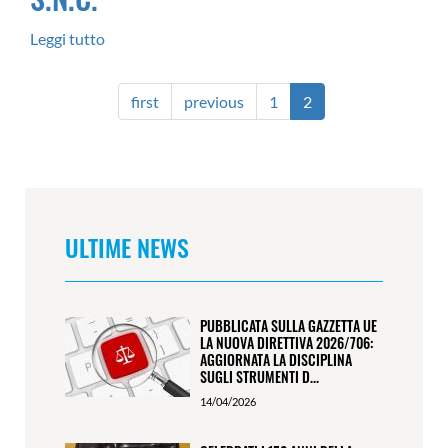
Leggi tutto
su
ALFA
SERVICE
first
previous
1
2
DI
CALZERONI
FABIO,
CAZZOLA
ULTIME NEWS
ANTONIO
&
C.
PUBBLICATA SULLA GAZZETTA UE
S.N.C.
LA NUOVA DIRETTIVA 2026/706:
AGGIORNATA LA DISCIPLINA
SUGLI STRUMENTI D...
14/04/2026