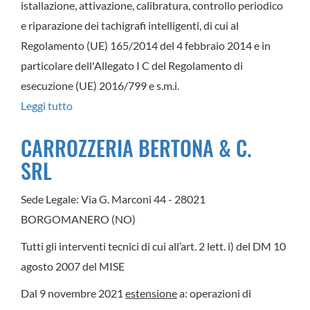
istallazione, attivazione, calibratura, controllo periodico
C
e riparazione dei tachigrafi intelligenti, di cui al
SNC
Regolamento (UE) 165/2014 del 4 febbraio 2014 e in
particolare dell'Allegato I C del Regolamento di
esecuzione (UE) 2016/799 e s.m.i.
Leggi tutto
su
D.S.C.
CARROZZERIA BERTONA & C.
CARRI
SRL
SRL
Sede Legale: Via G. Marconi 44 - 28021
BORGOMANERO (NO)
Tutti gli interventi tecnici di cui all’art. 2 lett. i) del DM 10
agosto 2007 del MISE
Dal 9 novembre 2021
estensione
a: operazioni di