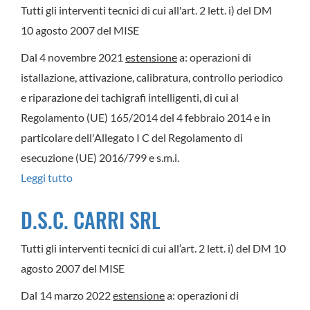
Tutti gli interventi tecnici di cui all'art. 2 lett. i) del DM
10 agosto 2007 del MISE
Dal 4 novembre 2021
estensione
a: operazioni di
istallazione, attivazione, calibratura, controllo periodico
e riparazione dei tachigrafi intelligenti, di cui al
Regolamento (UE) 165/2014 del 4 febbraio 2014 e in
particolare dell'Allegato I C del Regolamento di
esecuzione (UE) 2016/799 e s.m.i.
Leggi tutto
su
MOTOR
D.S.C. CARRI SRL
DIESEL
DI
Tutti gli interventi tecnici di cui all’art. 2 lett. i) del DM 10
PALETTA
agosto 2007 del MISE
GUGLIELMO
Dal 14 marzo 2022
estensione
a: operazioni di
&