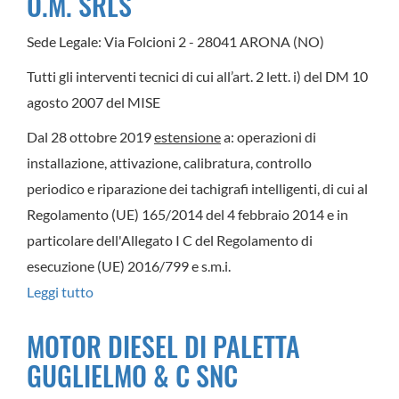
O.M. SRLS
SRL
Sede Legale: Via Folcioni 2 - 28041 ARONA (NO)
Tutti gli interventi tecnici di cui all’art. 2 lett. i) del DM 10
agosto 2007 del MISE
Dal 28 ottobre 2019
estensione
a: operazioni di
installazione, attivazione, calibratura, controllo
periodico e riparazione dei tachigrafi intelligenti, di cui al
Regolamento (UE) 165/2014 del 4 febbraio 2014 e in
particolare dell'Allegato I C del Regolamento di
esecuzione (UE) 2016/799 e s.m.i.
Leggi tutto
su
O.M.
MOTOR DIESEL DI PALETTA
SRLS
GUGLIELMO & C SNC