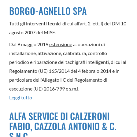
FRATELLI
BORGO-AGNELLO SPA
NAVAZZA
SNC
Tutti gli interventi tecnici di cui all’art. 2 lett. i) del DM 10
DI
agosto 2007 del MISE.
NAVAZZA
Dal 9 maggio 2019
estensione
a: operazioni di
CRISTIANA
installazione, attivazione, calibratura, controllo
periodico e riparazione dei tachigrafi intelligenti, di cui al
Regolamento (UE) 165/2014 del 4 febbraio 2014 e in
particolare dell'Allegato I C del Regolamento di
esecuzione (UE) 2016/799 e s.m.i.
Leggi tutto
su
BORGO-
ALFA SERVICE DI CALZERONI
AGNELLO
FABIO, CAZZOLA ANTONIO & C.
SPA
S.N.C.