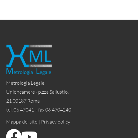
Metrologia Legale
Unioncamere - p.zza Sallustio,
21 00187 Roma
tel. 06 47041 - fax 06 4704240
Mappa del sito |
Privacy policy