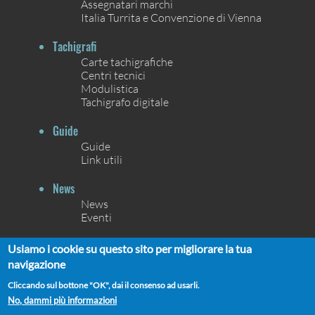
Assegnatari marchi
Italia Turrita e Convenzione di Vienna
Tachigrafi
Carte tachigrafiche
Centri tecnici
Modulistica
Tachigrafo digitale
Guide
Guide
Link utili
News
News
Eventi
Contatti
Usiamo i cookie su questo sito per migliorare la tua
Contatti
navigazione
Chi siamo
Cliccando sul bottone "OK", dai il consenso ad usarli.
No, dammi più informazioni