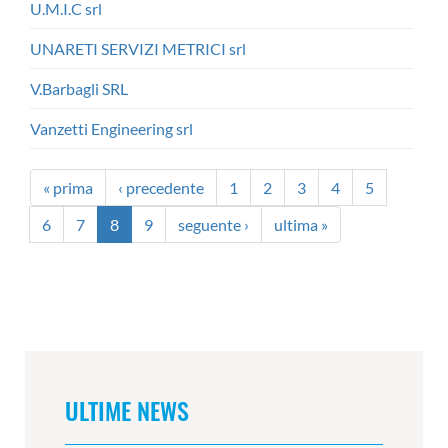
U.M.I.C srl
UNARETI SERVIZI METRICI srl
V.Barbagli SRL
Vanzetti Engineering srl
« prima
‹ precedente
1
2
3
4
5
6
7
8
9
seguente ›
ultima »
ULTIME NEWS