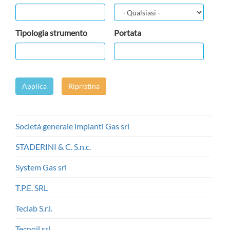
Tipologia strumento
Portata
Applica
Ripristina
Società generale impianti Gas srl
STADERINI & C. S.n.c.
System Gas srl
T.P.E. SRL
Teclab S.r.l.
Tecnoil srl