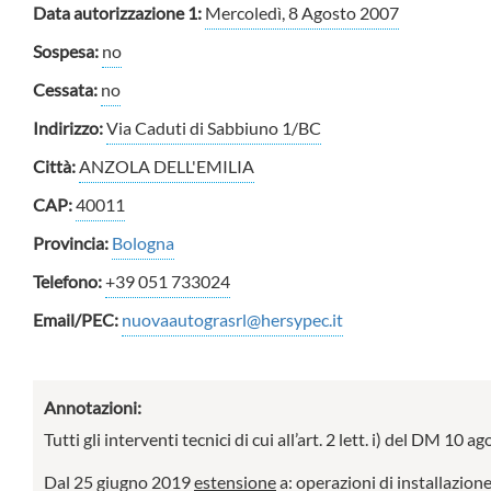
Data autorizzazione 1:
Mercoledì, 8 Agosto 2007
Sospesa:
no
Cessata:
no
Indirizzo:
Via Caduti di Sabbiuno 1/BC
Città:
ANZOLA DELL'EMILIA
CAP:
40011
Provincia:
Bologna
Telefono:
+39 051 733024
Email/PEC:
nuovaautograsrl@hersypec.it
Annotazioni:
Tutti gli interventi tecnici di cui all’art. 2 lett. i) del DM 10
Dal 25 giugno 2019
estensione
a: operazioni di installazione