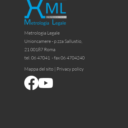
Metrologia Legale
Unioncamere - p.zza Sallustio,
21 00187 Roma
tel. 06 47041 - fax 06 4704240
Mappa del sito |
Privacy policy