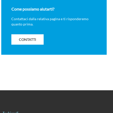
Come possiamo aiutarti?
Contattaci dalla relativa pagina e ti risponderemo
quanto prima.
CONTATTI