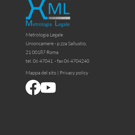
Metrologia Legale
Unioncamere - p.zza Sallustio,
21 00187 Roma
tel. 06 47041 - fax 06 4704240
Mappa del sito |
Privacy policy