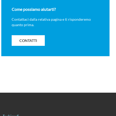
Come possiamo aiutarti?
Contattaci dalla relativa pagina e ti risponderemo
quanto prima.
CONTATTI