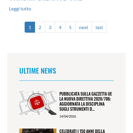
SERVICE
Leggi tutto
su
srl
SANDRI
BILANCE
1
2
3
4
5
next
last
SRL
ULTIME NEWS
PUBBLICATA SULLA GAZZETTA UE
LA NUOVA DIRETTIVA 2026/706:
AGGIORNATA LA DISCIPLINA
SUGLI STRUMENTI D...
14/04/2026
CELEBRATI I 150 ANNI DELLA