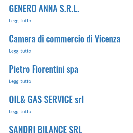
GENERO ANNA S.R.L.
ANTONIO
&
Leggi tutto
su
FIGLI
GENERO
SRL
Camera di commercio di Vicenza
ANNA
S.R.L.
Leggi tutto
su
Camera
Pietro Fiorentini spa
di
commercio
Leggi tutto
su
di
Pietro
Vicenza
OIL& GAS SERVICE srl
Fiorentini
spa
Leggi tutto
su
OIL&
SANDRI BILANCE SRL
GAS