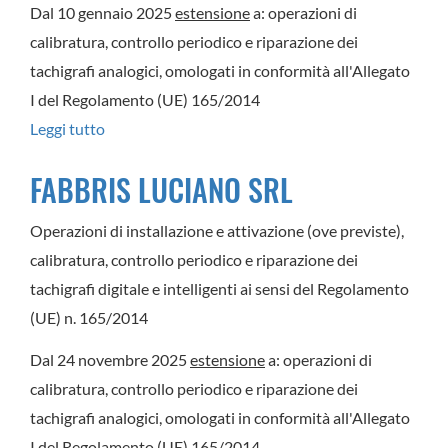
Dal 10 gennaio 2025
estensione
a: operazioni di
calibratura, controllo periodico e riparazione dei
tachigrafi analogici, omologati in conformità all'Allegato
I del Regolamento (UE) 165/2014
Leggi tutto
su
G.R.
FABBRIS LUCIANO SRL
SNC
DI
Operazioni di installazione e attivazione (ove previste),
RIGON
calibratura, controllo periodico e riparazione dei
PIETRO
tachigrafi digitale e intelligenti ai sensi del Regolamento
&
(UE) n. 165/2014
FIGLI
Dal 24 novembre 2025
estensione
a: operazioni di
calibratura, controllo periodico e riparazione dei
tachigrafi analogici, omologati in conformità all'Allegato
I del Regolamento (UE) 165/2014