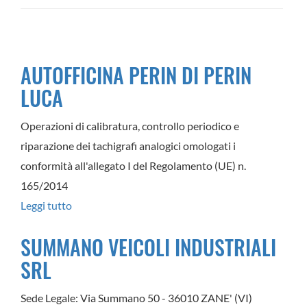
AUTOFFICINA PERIN DI PERIN
LUCA
Operazioni di calibratura, controllo periodico e
riparazione dei tachigrafi analogici omologati i
conformità all'allegato I del Regolamento (UE) n.
165/2014
Leggi tutto
su
AUTOFFICINA
SUMMANO VEICOLI INDUSTRIALI
PERIN
SRL
DI
PERIN
Sede Legale: Via Summano 50 - 36010 ZANE' (VI)
LUCA