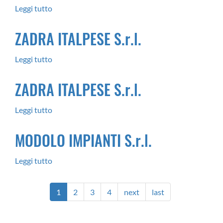
C.
commercio
Leggi tutto
su
di
Modolo
Trento
ZADRA ITALPESE S.r.l.
Impianti
srl
Leggi tutto
su
ZADRA
ZADRA ITALPESE S.r.l.
ITALPESE
S.r.l.
Leggi tutto
su
ZADRA
MODOLO IMPIANTI S.r.l.
ITALPESE
S.r.l.
Leggi tutto
su
MODOLO
IMPIANTI
1
2
3
4
next
last
S.r.l.