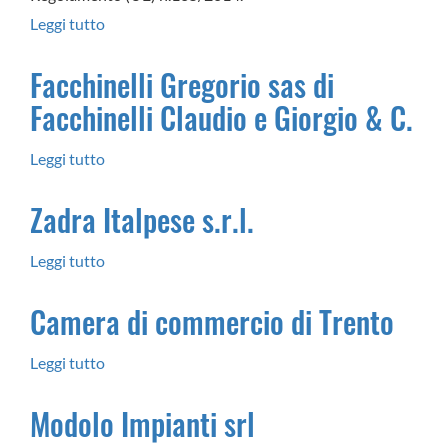
Leggi tutto
su
TRENTINO
Facchinelli Gregorio sas di
SOCCORSO
Facchinelli Claudio e Giorgio & C.
SRL
Leggi tutto
su
Facchinelli
Zadra Italpese s.r.l.
Gregorio
sas
Leggi tutto
su
di
Zadra
Facchinelli
Camera di commercio di Trento
Italpese
Claudio
s.r.l.
e
Leggi tutto
su
Giorgio
Camera
Modolo Impianti srl
&
di