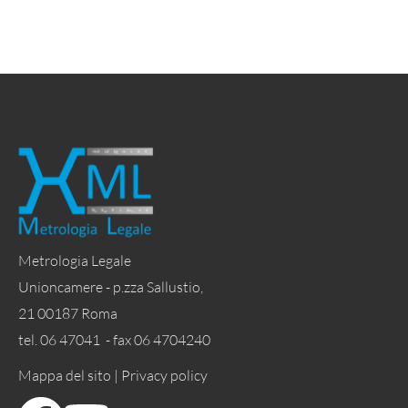
Metrologia Legale
Unioncamere - p.zza Sallustio,
21 00187 Roma
tel. 06 47041 - fax 06 4704240
Mappa del sito |
Privacy policy