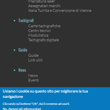
Marcatura laser
Assegnatari marchi
Italia Turrita e Convenzione di Vienna
Tachigrafi
Carte tachigrafiche
Centri tecnici
Modulistica
Tachigrafo digitale
Guide
Guide
Link utili
News
News
Eventi
Contatti
Usiamo i cookie su questo sito per migliorare la tua
Contatti
navigazione
Chi siamo
Cliccando sul bottone "OK", dai il consenso ad usarli.
No, dammi più informazioni