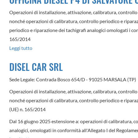
Operazioni di installazione, attivazione, calibratura, controllo 
nonché operazioni di calibratura, controllo periodico e riparazi
periodico e riparazione dei tachigrafi analogici omologati i co
165/2014
Leggi tutto
su
OFFICINA
DISEL CAR SRL
DIESEL
P4
Sede Legale: Contrada Bosco 654/D - 91025 MARSALA (TP)
DI
Operazioni di installazione, attivazione, calibratura, controllo 
SALVATORE
nonché operazioni di calibratura, controllo periodico e riparaz
CONSOLATEVI
(UE) n. 165/2014
&
C.
Dal 16 giugno 2025 estensione a: operazioni di calibratura, co
SAS
analogici, omologati in conformità all'Allegato I del Regola