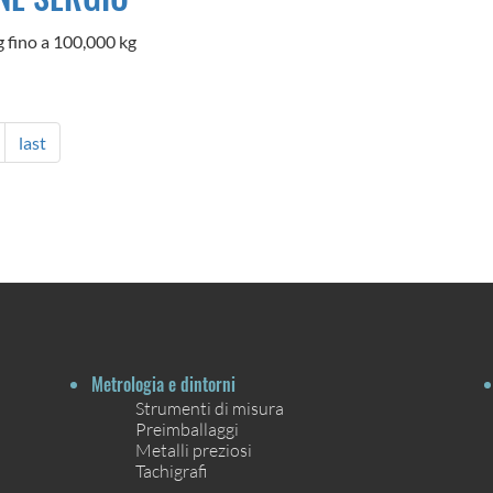
 fino a 100,000 kg
last
Metrologia e dintorni
Strumenti di misura
Preimballaggi
Metalli preziosi
Tachigrafi