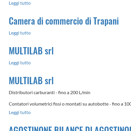
Leggi tutto
su
EUROCARDIESEL
Camera di commercio di Trapani
SRL
Leggi tutto
su
Camera
MULTILAB srl
di
commercio
Leggi tutto
su
di
MULTILAB
Trapani
MULTILAB srl
srl
Distributori carburanti - fino a 200 L/min
Contatori volumetrici fissi o montati su autobotte - fino a 1
Leggi tutto
su
MULTILAB
AGOSTINONE BILANCE DI AGOSTINO
srl