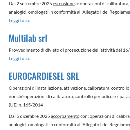
Dal 2 settembre 2025
estensione
a: operazioni di calibratura,
analogici, omologati in conformità all'Allegato I del Regola
Leggi tutto
su
OFFICINA
Multilab srl
MECCATRONICA
DI
Provvedimento di divieto di prosecuzione dell'attività del 1
MARINO
Leggi tutto
su
ANDREA
Multilab
EUROCARDIESEL SRL
srl
Operazioni di installazione, attivazione, calibratura, controllo 
nonché operazioni di calibratura, controllo periodico e riparaz
(UE) n. 165/2014
Dal 5 dicembre 2025
accorpamento
con: operazioni di calibra
analogici, omologati in conformità all'Allegato I del Regola