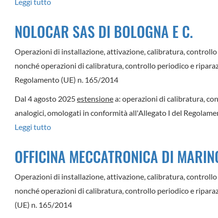
Leggi tutto
su
DISEL
NOLOCAR SAS DI BOLOGNA E C.
CAR
SRL
Operazioni di installazione, attivazione, calibratura, controllo 
nonché operazioni di calibratura, controllo periodico e riparazio
Regolamento (UE) n. 165/2014
Dal 4 agosto 2025
estensione
a: operazioni di calibratura, con
analogici, omologati in conformità all'Allegato I del Regola
Leggi tutto
su
NOLOCAR
OFFICINA MECCATRONICA DI MARI
SAS
DI
Operazioni di installazione, attivazione, calibratura, controllo 
BOLOGNA
nonché operazioni di calibratura, controllo periodico e riparaz
E
(UE) n. 165/2014
C.