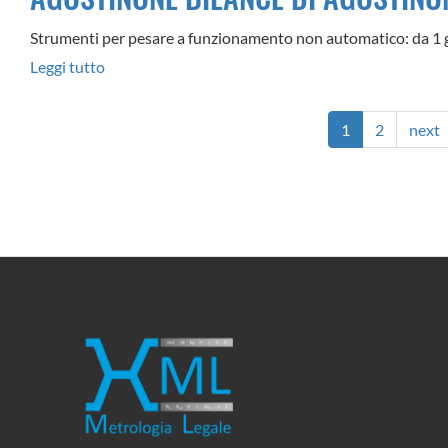
Strumenti per pesare a funzionamento non automatico: da 1 g
Leggi tutto
su
AGOSTINONE
BILANCE
1
2
next
DI
AGOSTINONE
SERGIO