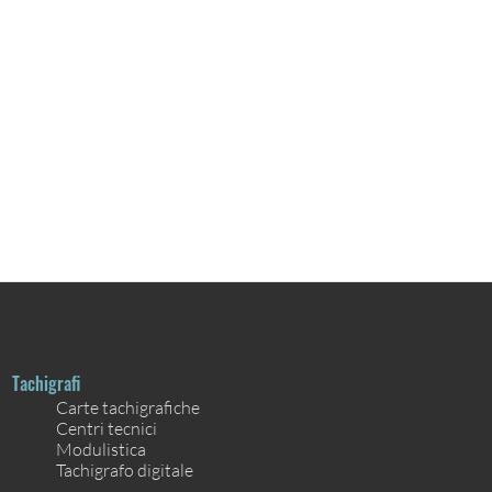
Tachigrafi
Carte tachigrafiche
Centri tecnici
Modulistica
Tachigrafo digitale