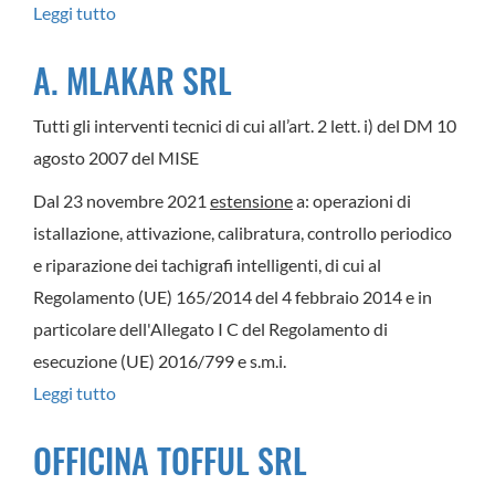
Leggi tutto
su
Camera
A. MLAKAR SRL
di
commercio
Tutti gli interventi tecnici di cui all’art. 2 lett. i) del DM 10
Venezia
agosto 2007 del MISE
Giulia
Dal 23 novembre 2021
estensione
a: operazioni di
(Gorizia)
istallazione, attivazione, calibratura, controllo periodico
e riparazione dei tachigrafi intelligenti, di cui al
Regolamento (UE) 165/2014 del 4 febbraio 2014 e in
particolare dell'Allegato I C del Regolamento di
esecuzione (UE) 2016/799 e s.m.i.
Leggi tutto
su
A.
OFFICINA TOFFUL SRL
MLAKAR
SRL