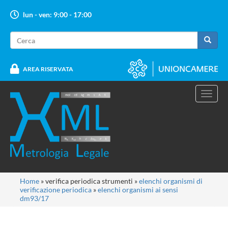
Salta
lun - ven: 9:00 - 17:00
al
contenuto
Form
principale
di
Cerca
ricerca
AREA RISERVATA
Toggl
navig
Tu
Home
»
verifica periodica strumenti
»
elenchi organismi di
verificazione periodica
»
elenchi organismi ai sensi
sei
dm93/17
qui