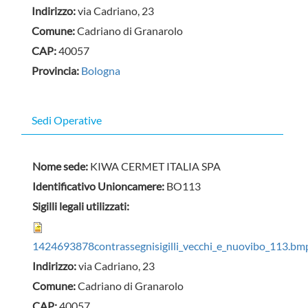
Indirizzo:
via Cadriano, 23
Comune:
Cadriano di Granarolo
CAP:
40057
Provincia:
Bologna
Nascondi
Sedi Operative
Nome sede:
KIWA CERMET ITALIA SPA
Identificativo Unioncamere:
BO113
Sigilli legali utilizzati:
1424693878contrassegnisigilli_vecchi_e_nuovibo_113.bm
Indirizzo:
via Cadriano, 23
Comune:
Cadriano di Granarolo
CAP:
40057