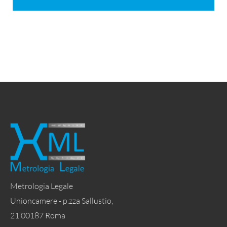
Metrologia Legale
Unioncamere - p.zza Sallustio,
21 00187 Roma